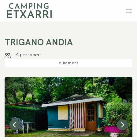
Ga
naar
inhoud
TRIGANO
ANDIA
4 personen
2 kamers