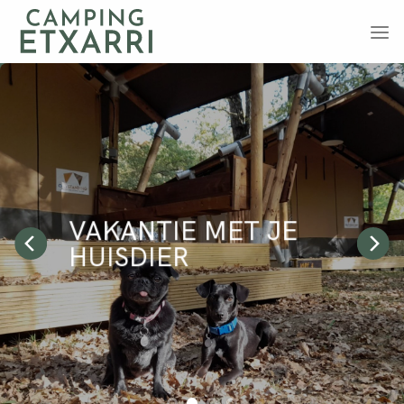
Ga
naar
inhoud
VAKANTIE MET JE
HUISDIER