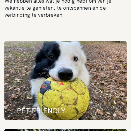
We hebben alles wat je nodig hebt om van je
vakantie te genieten, te ontspannen en de
verbinding te verbreken.
CAMPING PET FRIENDLY
Camping Etxarri is de ideale bestemming als je een paar dagen op vakantie wilt met je huisdier.
De natuurlijke omgeving die onze faciliteiten omringt en de vele activiteiten die worden
aangeboden zijn perfect voor de harigste leden van de familie.a.
PET FRIENDLY