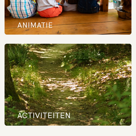
ANIMATIE
ACTIVITEITEN
Ontdek alles wat je kunt doen op Camping Etxarri. Fietsroutes, wandelen door de
Sakana-vallei, sportieve activiteiten… Een oneindig aantal ervaringen om samen met uw
dierbaren te beleven.
ACTIVITEITEN