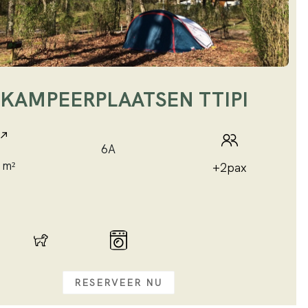
PKAMPEERPLAATSEN TTIPI
6A
 m²
+2pax
RESERVEER NU