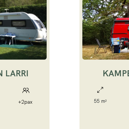
 LARRI
KAMPE
55 m²
+2pax