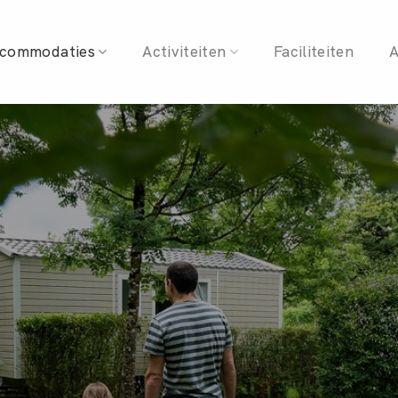
Ga
naar
commodaties
Activiteiten
Faciliteiten
A
inhoud