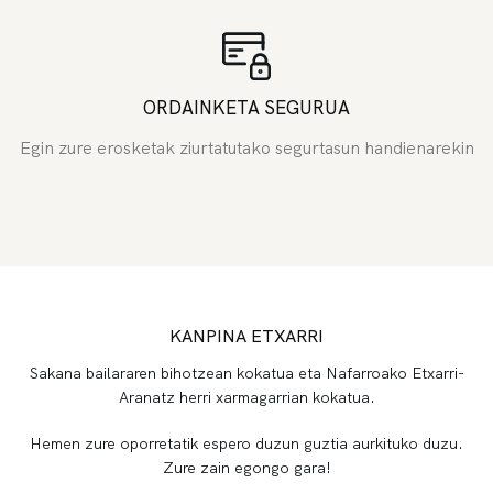
ORDAINKETA SEGURUA
Egin zure erosketak ziurtatutako segurtasun handienarekin
KANPINA ETXARRI
Sakana bailararen bihotzean kokatua eta Nafarroako Etxarri-
Aranatz herri xarmagarrian kokatua.
Hemen zure oporretatik espero duzun guztia aurkituko duzu.
Zure zain egongo gara!