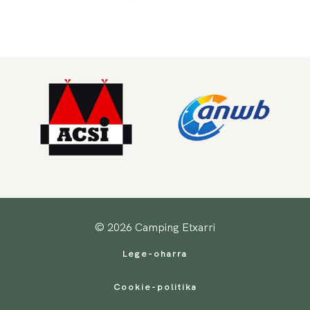
© 2026 Camping Etxarri
Lege-oharra
Cookie-politika