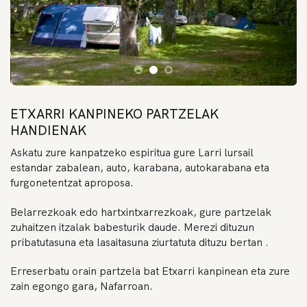
ETXARRI KANPINEKO PARTZELAK
HANDIENAK
Askatu zure kanpatzeko espiritua gure Larri lursail
estandar zabalean, auto, karabana, autokarabana eta
furgonetentzat aproposa.
Belarrezkoak edo hartxintxarrezkoak, gure partzelak
zuhaitzen itzalak babesturik daude. Merezi dituzun
pribatutasuna eta lasaitasuna ziurtatuta dituzu bertan .
Erreserbatu orain partzela bat Etxarri kanpinean eta zure
zain egongo gara, Nafarroan.