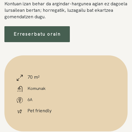
Kontuan izan behar da argindar-hargunea agian ez dagoela
lursailean bertan; horregatik, luzagailu bat ekartzea
gomendatzen dugu.
Erreserbatu orain
70 m²
Komunak
6A
Pet friendly