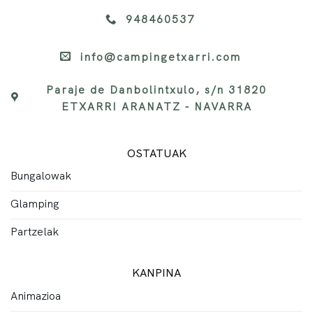
948460537
info@campingetxarri.com
Paraje de Danbolintxulo, s/n 31820
ETXARRI ARANATZ - NAVARRA
OSTATUAK
Bungalowak
Glamping
Partzelak
KANPINA
Animazioa