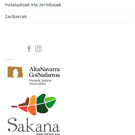
Instalazioak eta zerbitzuak
Jarduerak