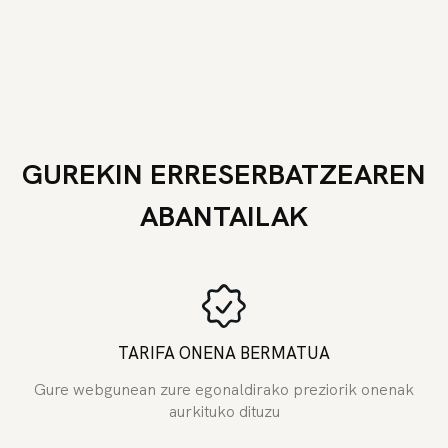
GUREKIN ERRESERBATZEAREN
ABANTAILAK
TARIFA ONENA BERMATUA
Gure webgunean zure egonaldirako preziorik onenak
aurkituko dituzu