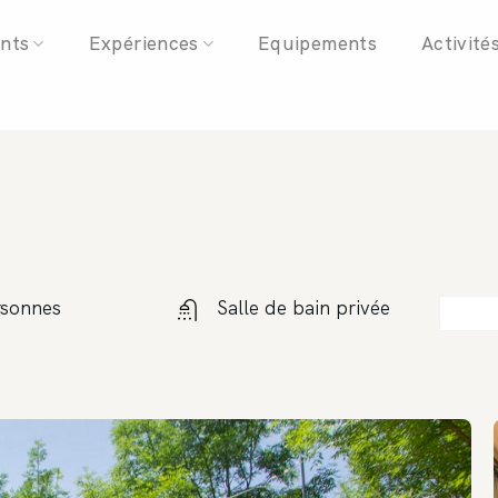
Skip
nts
Expériences
Equipements
Activité
to
content
rsonnes
Salle de bain privée