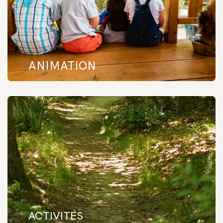
activités pour toute la famille pendant les mois d’été. Jeux dans la
piscine, bricolage dans le Txiki Txoko, activités pour les enfants…
ANIMATION
ACTIVITÉS
Découvrez tout ce que vous pouvez faire au Camping Etxarri. Routes cyclables,
randonnées dans la vallée de Sakana, activités sportives… Une infinité d’expériences à
vivre en famille ou entre amis
ACTIVITÉS