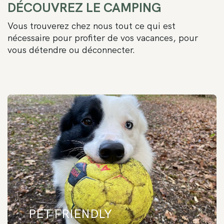
DÉCOUVREZ LE CAMPING
Vous trouverez chez nous tout ce qui est
nécessaire pour profiter de vos vacances, pour
vous détendre ou déconnecter.
CAMPING PET FRIENDLY
Le Camping Etxarri est la destination idéale si vous souhaitez passer
quelques jours de vacances avec votre animal de compagnie.
L’environnement naturel qui entoure nos installations et les nombreuses
activités proposées sont parfaits pour les membres les plus poilus de la
famille.
PET FRIENDLY