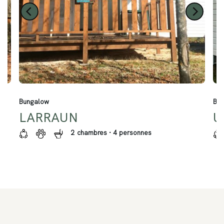
Bungalow
Bu
LARRAUN
U
2 chambres · 4 personnes