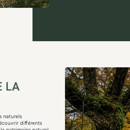
E LA
es naturels
couvrir différents
 le patrimoine naturel