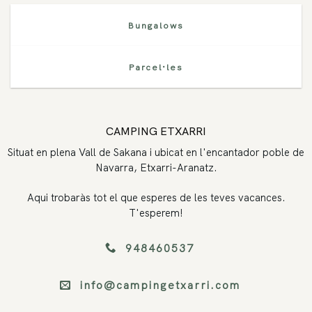
Bungalows
Parcel·les
CAMPING ETXARRI
Situat en plena Vall de Sakana i ubicat en l'encantador poble de
Navarra, Etxarri-Aranatz.
Aqui trobaràs tot el que esperes de les teves vacances.
T'esperem!
948460537
info@campingetxarri.com